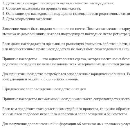
2. Дата смерти и адрес последнего места жительства наследодателя.
3. Согласие наследника на принятие наследства.
4. Основание для наследования имущества (завещание или родственные связи
5. Дата оформления заявления.
Заявление может быть подано лично или по почте. Помимо заявления нотари
выписка из домовой книги, которая подтверждает последнее место регистрац
Если долги наследодателя превышают рыночную стоимость собственности, кот
или имущественные права наследодателя не могут быть унаследованы в силу 
Принятие наследства — это односторонняя сделка, которая носит носит без
родители наследуют не менее половины всех материальных ценностей (незав
Для принятия наследства потребуются определенные юридические знания. Ес
консультации и окажут юридическую помощь.
Юридическое сопровождение наследственных дел
Принятие наследства несколькими наследниками часто сопровождается конф
Если вам предстоит стать участником судебного процесса, то нужно обрати
занимаются подбором персонала и правовым сопровождением банкротства.
Для получения дополнительной информации об оказываемых правовых услуга