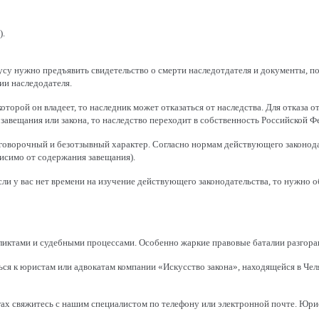
).
усу нужно предъявить свидетельство о смерти наследотдателя и документы, п
ии наследодателя.
орой он владеет, то наследник может отказаться от наследства. Для отказа о
завещания или закона, то наследство переходит в собственность Российской Ф
оговорочный и безотзывный характер. Согласно нормам действующего законод
исимо от содержания завещания).
ли у вас нет времени на изучение действующего законодательства, то нужно 
ликтами и судебными процессами. Особенно жаркие правовые баталии разгора
ться к юристам или адвокатам компании «Искусство закона», находящейся в Ч
х свяжитесь с нашим специалистом по телефону или электронной почте. Юрис